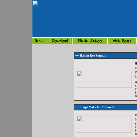
++
Halion Eco Sounds
H
แ
จ
ไ
เ
S
P
S
D
++
Script Make for Cubase 5
ส
ใ
S
P
S
D