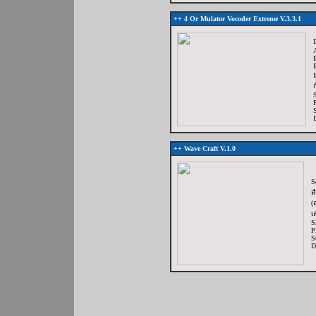
++
4 Or Mulator Vocoder Extreme V.3.3.1
D
ก
++
Wave Craft V.1.0
S
ส
(
เ
S
P
S
D